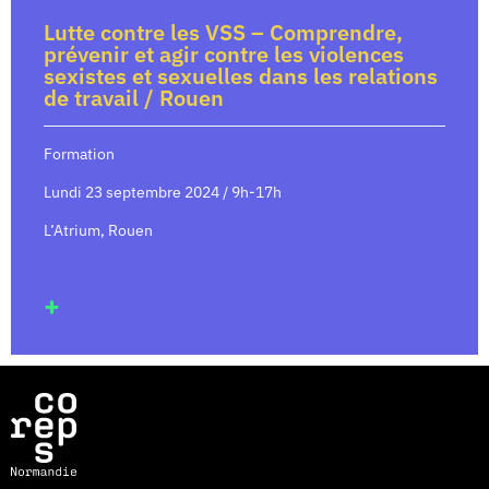
Lutte contre les VSS – Comprendre,
prévenir et agir contre les violences
sexistes et sexuelles dans les relations
de travail / Rouen
Formation
Lundi 23 septembre 2024 / 9h-17h
L’Atrium, Rouen
+